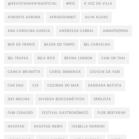
@REVISTAHASHTAGOFICIAL
#RIO
A VOZ DA VILLA
AFRODITE AURORA
AFROGOURMET
AILIN ALEIXO
ANA CAROLINA GARCIA
ANDRESSA CABRAL
ANNAPOORNA
BAR DA FRENTE
BAZAR DO TEMPO
BEL CARVALHO
BEL TRUFAS
BELA REIS
BRUNA LENNON
CAM ON THAI
CAMILA BRUNETTA
CAROL EMMERICK
CEVICHE DA FABI
CHÁ DAO
CIX
COZINHA DO MAR
DANDARA BATISTA
DAY MOLINA
DIVERSA BIOCOSMÉTICOS
ERREJOTA
FABI CIRAUDO
FESTIVAL GASTRONÔMICO
FLOR BERTARINI
HASHTAG
HASHTAG NEWS
ISABELLA NARDINI