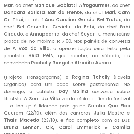
Mar
, da chef
Monique Gabiatti
;
Afrogourmet
, da chef
Dandara Batista
;
Bar da Frente
, da chef
Mari
;
Cam
On Thai
, da chef
Ana Carolina Garcia
;
Bel Trufas
, da
chef
Bel Carvalho
;
Ceviche da Fabi
, da chef
Fabi
Ciraudo
, e
Annapoorna
, da chef
Soyan
. O menu reúne
pratos de, no máximo, R＄50. Nos painéis de conversa
de
A Voz da Villa
, a apresentação será feita pela
jornalista
Bela Reis
, que recebe, no sábado, as
convidadas
Rochelly Rangel
e
Afrodite Aurora
(Projeto Transgarçonne) e
Regina Tchelly
(Favela
Orgânica) para um papo sobre gastronomia. No
domingo, a estilista
Day Molina
conversa sobre
lifestyle. O
Som da Villa
vai do início ao fim do festival
— o line-up é liderado pelo grupo
Samba Que Elas
Querem
(22/10), além das cantoras
Julia Mestre
e
Thais Macedo
(23/10), e fica completo com as DJs
Bruna Lennon, Cix, Carol Emmerick
e
Camila