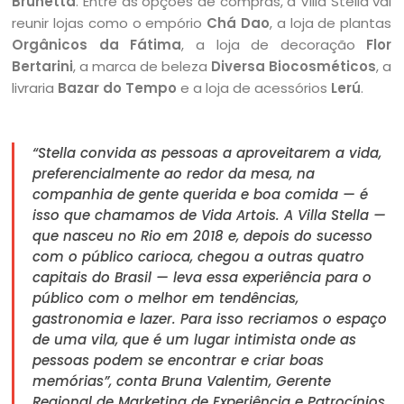
Brunetta
. Entre as opções de compras, a Villa Stella vai
reunir lojas como o empório
Chá Dao
, a loja de plantas
Orgânicos da Fátima
, a loja de decoração
Flor
Bertarini
, a marca de beleza
Diversa Biocosméticos
, a
livraria
Bazar do Tempo
e a loja de acessórios
Lerú
.
“Stella convida as pessoas a aproveitarem a vida,
preferencialmente ao redor da mesa, na
companhia de gente querida e boa comida — é
isso que chamamos de Vida Artois. A Villa Stella —
que nasceu no Rio em 2018 e, depois do sucesso
com o público carioca, chegou a outras quatro
capitais do Brasil — leva essa experiência para o
público com o melhor em tendências,
gastronomia e lazer. Para isso recriamos o espaço
de uma vila, que é um lugar intimista onde as
pessoas podem se encontrar e criar boas
memórias”, conta Bruna Valentim, Gerente
Regional de Marketing de Experiência e Patrocínios.