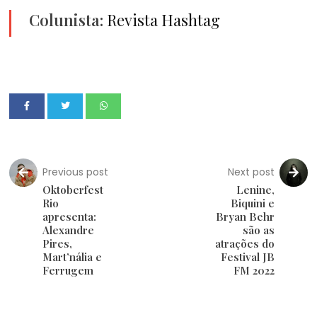
Colunista:
Revista Hashtag
Previous post
Next post
Oktoberfest
Lenine,
Rio
Biquini e
apresenta:
Bryan Behr
Alexandre
são as
Pires,
atrações do
Mart’nália e
Festival JB
Ferrugem
FM 2022