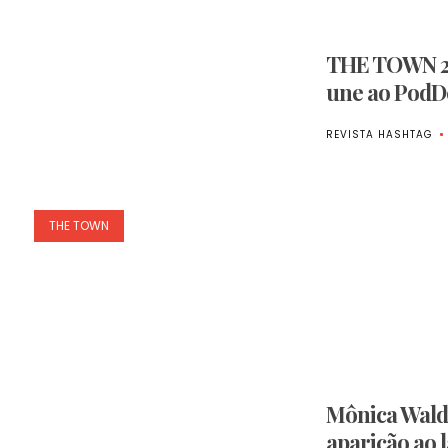
THE TOWN 20
une ao PodD
REVISTA HASHTAG
THE TOWN
Mônica Waldv
aparição ao 