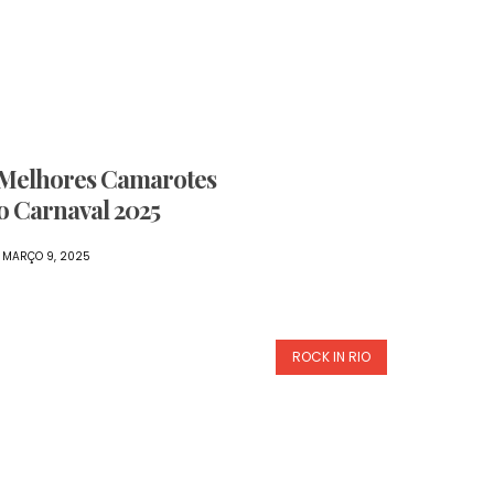
Cidadania
Entretenim
Fashion
s Melhores Camarotes
o Carnaval 2025
Hashtag
MARÇO 9, 2025
Rio
Imprensa
ROCK IN RIO
Fale
Conosco