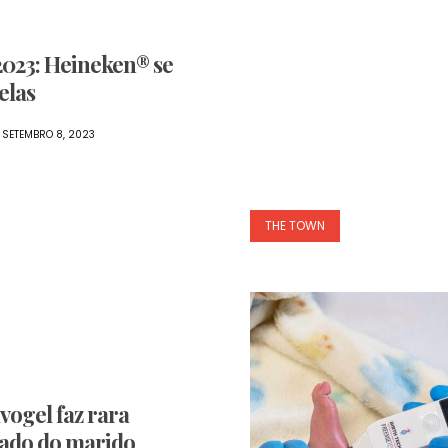
Search
23: Heineken® se
elas
SETEMBRO 8, 2023
THE TOWN
ogel faz rara
lado do marido