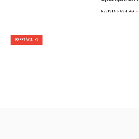
REVISTA HASHTAG
ESPETÁCULO
Paginação
de
posts