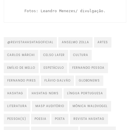
Fotos: Leandro Menezes/ divulgação.
@REVISTAHASHTAGOFICIAL
ANSELMO ZOLLA
ARTES
CARLOS MÁRCHI
CELSO LAFER
CULTURA
EMÍLIO DE MELLO
ESPETÁCULO
FERNANDO PESSOA
FERNANDO PIRES
FLÁVIO GALVÃO
GLOBONEWS
HASHTAG
HASHTAG NEWS
LÍNGUA PORTUGUESA
LITERATURA
MASP AUDITÓRIO
MÔNICA WALDVOGEL
PESSOA(S)
POESIA
POETA
REVISTA HASHTAG