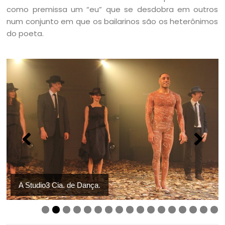
como premissa um “eu” que se desdobra em outros
num conjunto em que os bailarinos são os heterônimos
do poeta.
A Studio3 Cia. de Dança.