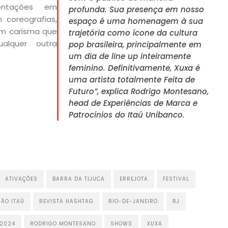
entações em
profunda. Sua presença em nosso
 coreografias,
espaço é uma homenagem à sua
um carisma que
trajetória como ícone da cultura
alquer outra
pop brasileira, principalmente em
um dia de line up inteiramente
feminino. Definitivamente, Xuxa é
uma artista totalmente Feita de
Futuro”, explica Rodrigo Montesano,
head de Experiências de Marca e
Patrocínios do Itaú Unibanco.
​
ATIVAÇÕES
BARRA DA TIJUCA
ERREJOTA
FESTIVAL
HÃO ITAÚ
REVISTA HASHTAG
RIO-DE-JANEIRO
RJ
 2024
RODRIGO MONTESANO
SHOWS
XUXA