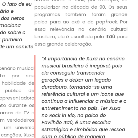
 O fato de eu
popularizar na década de 90. Os seus
ário e
programas também foram grande
 dos netos
palco para ao axé e do pop/rock. Por
emociona
essa relevância no cenário cultural
ndo sobre o
brasileiro, ela é escolhida pelo
Itaú
para
u primeiro
essa grande celebração.
 de um convite
“A importância de Xuxa no cenário
musical brasileiro é inegável, pois
 cenário musical
ela conseguiu transcender
mente por seu
gerações e deixar um legado
 habilidade de
duradouro, tornando-se uma
 público de
referência cultural e um ícone que
 apresentadora
continua a influenciar a música e o
nto durante os
entretenimento no país. Ter Xuxa
ramas de TV e
no Rock in Rio, no palco do
m verdadeiros
Pavilhão Itaú, é uma escolha
ar um universo
estratégica e simbólica que ressoa
 canções, Xuxa
com o público de maneira