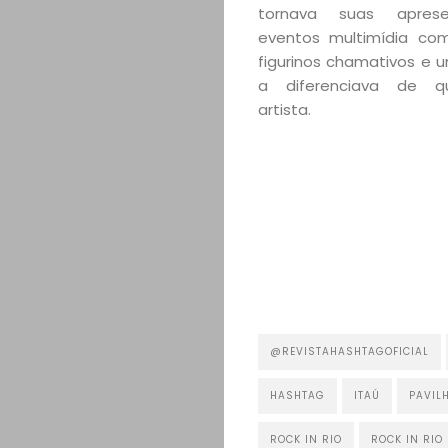
tornava suas apres
eventos multimídia com
figurinos chamativos e 
a diferenciava de qu
artista.
@REVISTAHASHTAGOFICIAL
HASHTAG
ITAÚ
PAVIL
ROCK IN RIO
ROCK IN RIO