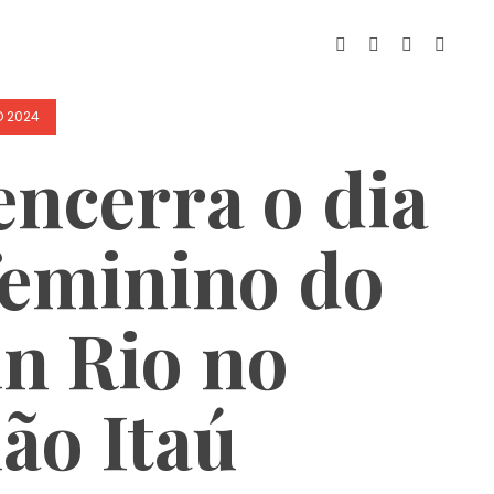
O 2024
encerra o dia
feminino do
in Rio no
ão Itaú