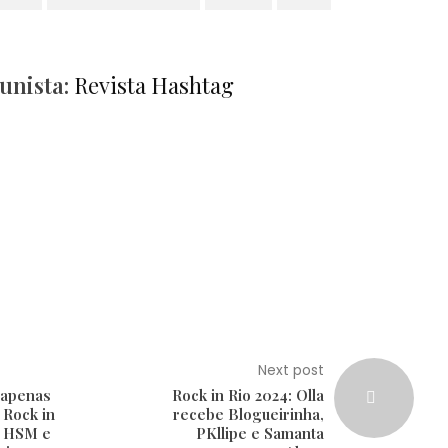
unista:
Revista Hashtag
Next post
A apenas
Rock in Rio 2024: Olla
 Rock in
recebe Blogueirinha,
, HSM e
PKllipe e Samanta