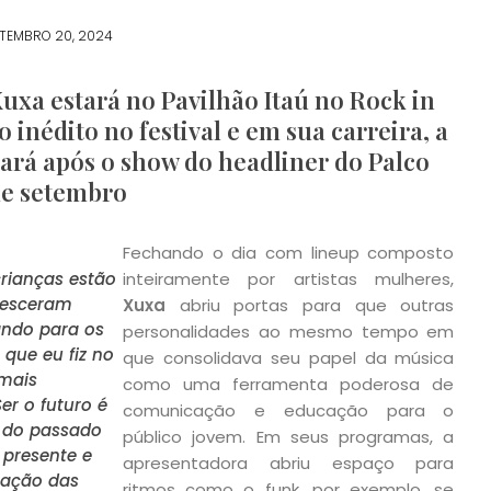
TEMBRO 20, 2024
uxa estará no Pavilhão Itaú no Rock in
 inédito no festival e em sua carreira, a
tará após o show do headliner do Palco
de setembro
Fechando o dia com lineup composto
crianças estão
inteiramente por artistas mulheres,
cresceram
Xuxa
abriu portas para que outras
ndo para os
personalidades ao mesmo tempo em
 que eu fiz no
que consolidava seu papel da música
 mais
como uma ferramenta poderosa de
Ser o futuro é
comunicação e educação para o
e do passado
público jovem. Em seus programas, a
 presente e
apresentadora abriu espaço para
nação das
ritmos como o funk, por exemplo, se