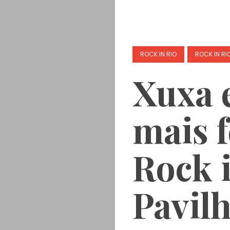
ROCK IN RIO
ROCK IN RI
Xuxa 
mais 
Rock 
Pavilh