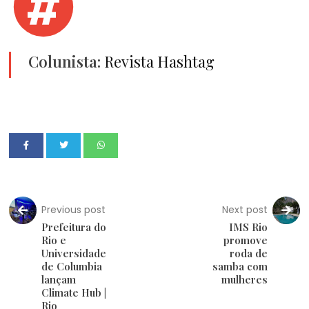
Colunista:
Revista Hashtag
Previous post
Next post
Prefeitura do
IMS Rio
Rio e
promove
Universidade
roda de
de Columbia
samba com
lançam
mulheres
Climate Hub |
Rio