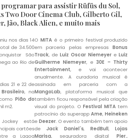
 programar para assistir Rüfüs du Sol,
ks Two Door Cinema Club, Gilberto Gil,
r, Jão, Black Alien, e muito mais
niu nos dias 14
O
MITA
é o primeiro festival produzido
total de 34.500
em parceria pelas empresas
Bonus
onquistar São
Track
, de
Luiz Oscar Niemeyer
e
Luiz
ega ao Rio de
Guilherme Niemeyer
, e
30E – Thirty
Entertainment
, e vai acontecer
anualmente. A curadoria musical é
ias 21 e 22 de
assinada em parceria com a
Brasileiro
, na
MangoLab
, plataforma musical que
a como
Pião do
também ficou responsável pela criação
il m2.
visual do projeto. O
Festival MITA
tem
patrocínio do superapp
Ame
,
Heineken
 Jockey está
e
Deezer
. O evento também tem apoio
ncipais cartões
de
Jack Daniel´s
,
RedBull
,
Lojas
ntre a Lagoa
Marisa
, seguradora digital
Pier
.,