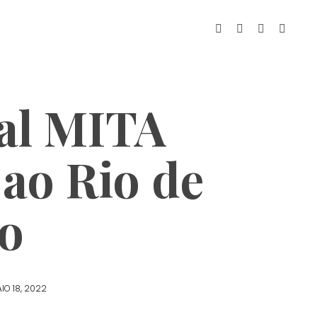
val MITA
 ao Rio de
ro
IO 18, 2022