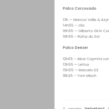
Palco Corcovado
13h — Marcos Valle & Az
14h55 – Jão
16h55 — Gilberto Gil in C
19h55 – Rüfüs du Sol
Palco Deezer
12h05 – Alice Caymmi con
13h55 — Letrux
15h55 — Marcelo D2
18h25 – Tom Misch
A cerveja
Heineken®
é