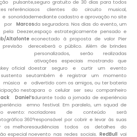
ção pulsante,
seguro gratuito de 30 dias para todos
tes referências
os clientes do circuito musical,
 e sonoridade
mediante cadastro e aprovação no site
da por
Marcos
da seguradora. Nos dias do evento, um
a pela Deezer,
espaço estrategicamente pensado e
b/Altafonte
e
conectado à proposta de valor Pier
previsão de
receberá o público. Além de brindes
personalizados, serão realizadas
ativações especiais mostrando que
ey oficial do
estar seguro e curtir um evento
sustenta seu
também é registrar um momento
a música e o
divertido com os amigos, ou ter bateria
icipação nesta
para o celular ser seu companheiro
Jack Daniel’s
durante toda a jornada de experiência
periência em
no festival. Em paralelo, um squad de
o evento: no
criadores de conteúdo será
otográfica 360º
responsável por cobrir e levar às suas
ar os melhores
audiências todos os detalhes do
o especial no
evento nas redes sociais.
RedBull
vai