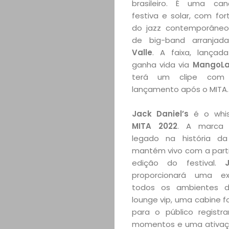
brasileiro. É uma can
festiva e solar, com for
do jazz contemporâneo
de big-band arranja
Valle
. A faixa, lançad
ganha vida via
MangoLa
terá um clipe com 
lançamento após o MITA.
Jack Daniel’s
é o whisk
MITA 2022
. A marca 
legado na história d
mantém vivo com a part
edição do festival.
proporcionará uma ex
todos os ambientes d
lounge vip, uma cabine f
para o público registr
momentos e uma ativaçã