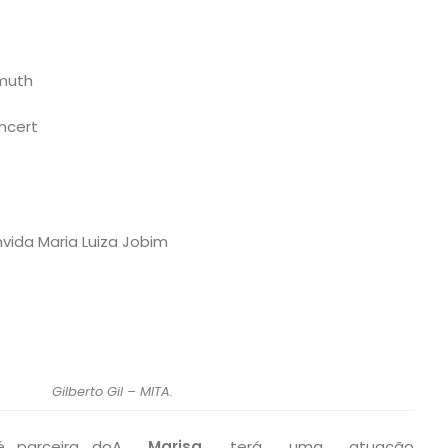
ymuth
oncert
vida Maria Luiza Jobim
Gilberto Gil – MITA.
 parceira do
A
Marisa
terá uma atuação