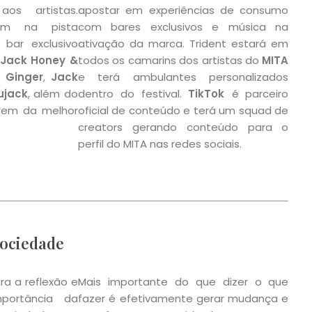
os artistas.
apostar em experiências de consumo
rem na pista
com bares exclusivos e música na
bar exclusivo
ativação da marca. Trident estará em
Jack Honey &
todos os camarins dos artistas do
MITA
& Ginger
,
Jack
e terá ambulantes personalizados
ujack
, além do
dentro do festival.
TikTok
é parceiro
irem da melhor
oficial de conteúdo e terá um squad de
creators gerando conteúdo para o
perfil do MITA nas redes sociais.
ociedade
a a reflexão e
Mais importante do que dizer o que
portância da
fazer é efetivamente gerar mudança e