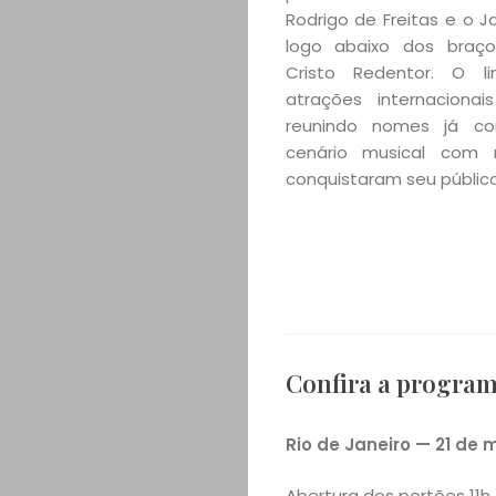
Rodrigo de Freitas e o J
logo abaixo dos braç
Cristo Redentor. O l
atrações internacionai
reunindo nomes já co
cenário musical com 
conquistaram seu público
Confira a program
Rio de Janeiro — 21 de 
Abertura dos portões 11h