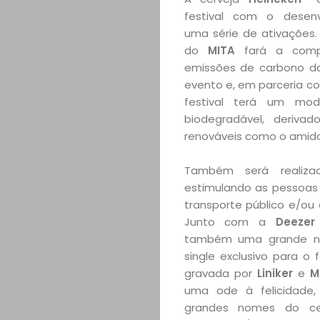
festival com o desen
uma série de ativações.
do
MITA
fará a comp
emissões de carbono d
evento e, em parceria c
festival terá um mo
biodegradável, derivad
renováveis como o amido
Também será realiz
estimulando as pessoas
transporte público e/ou
Junto com a
Deezer
também uma grande n
single exclusivo para o f
gravada por
Liniker
e
M
uma ode à felicidade, 
grandes nomes do cen