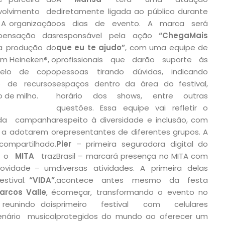
volvimento de
diretamente ligada ao público durante
 A organização
os dias de evento. A marca será
ensação das
responsável pela ação
“ChegaMais
a produção do
que eu te ajudo”
, com uma equipe de
om Heineken®, o
profissionais que darão suporte às
delo de copo
pessoas tirando dúvidas, indicando
o de recursos
espaços dentro da área do festival,
 de milho.
horário dos shows, entre outras
questões. Essa equipe vai refletir o
ada campanha
respeito à diversidade e inclusão, com
 a adotarem o
representantes de diferentes grupos. A
 compartilhado.
Pier
– primeira seguradora digital do
o
MITA
traz
Brasil – marcará presença no MITA com
ovidade – um
diversas atividades. A primeira delas
estival.
“VIDA”
,
acontece antes mesmo da festa
arcos Valle
, é
começar, transformando o evento no
reunindo dois
primeiro festival com celulares
ário musical
protegidos do mundo ao oferecer um