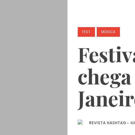
FEST
MÚSICA
Festi
chega
Janei
REVISTA HASHTAG
MA