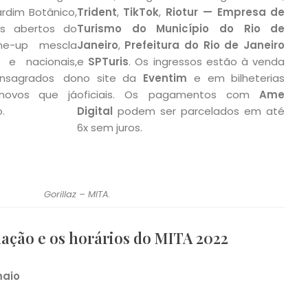
ardim Botânico,
Trident
,
TikTok
,
Riotur — Empresa de
os abertos do
Turismo do Município do Rio de
ine-up mescla
Janeiro
,
Prefeitura do Rio de Janeiro
s e nacionais,
e
SPTuris
. Os ingressos estão à venda
nsagrados do
no site da
Eventim
e em bilheterias
novos que já
oficiais. Os pagamentos com
Ame
.
Digital
podem ser parcelados em até
6x sem juros.
Gorillaz – MITA.
ação e os horários do MITA 2022
maio