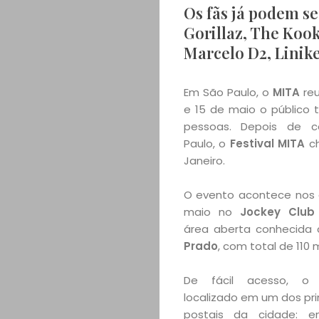
Os fãs já podem se
Gorillaz, The Koo
Marcelo D2, Linike
Em São Paulo, o
MITA
reu
e 15 de maio o público 
pessoas. Depois de c
Paulo, o
Festival MITA
ch
Janeiro.
O evento acontece nos d
maio no
Jockey Club 
área aberta conhecid
Prado
, com total de 110 m
De fácil acesso, o
localizado em um dos pri
postais da cidade: e