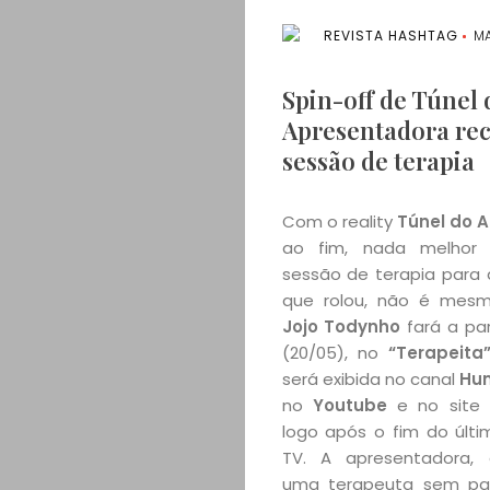
REVISTA HASHTAG
MA
Spin-off de Túnel
Apresentadora rec
sessão de terapia
Com o reality
Túnel do 
ao fim, nada melho
sessão de terapia para 
que rolou, não é mesm
Jojo Todynho
fará a par
(20/05), no
“Terapeita
será exibida no canal
Hum
no
Youtube
e no site
logo após o fim do últi
TV. A apresentadora, 
uma terapeuta sem pap