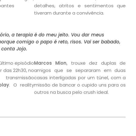
pantes
detalhes, atritos e sentimentos que
tiveram durante a convivência.
rio, a terapia é do meu jeito. Vou dar meus
porque comigo o papo é reto, risos. Vai ser babado,
 conta Jojo.
último episódio
Marcos Mion
, trouxe dez duplas de
ir das 22h30, no
amigos que se separaram em duas
ansmissão
casas interligadas por um túnel, com a
play
. O reality
missão de bancar o cupido uns para os
outros na busca pelo crush ideal.