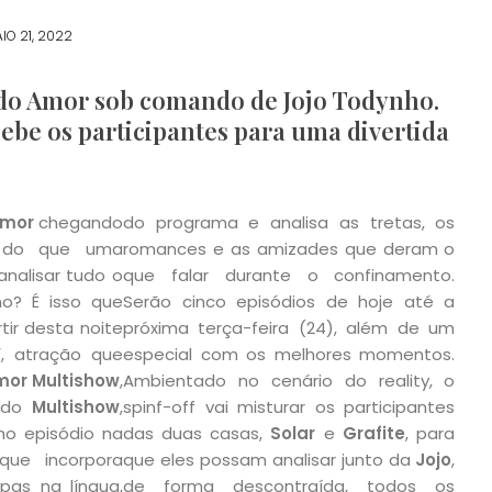
IO 21, 2022
 do Amor sob comando de Jojo Todynho.
ebe os participantes para uma divertida
Amor
chegando
do programa e analisa as tretas, os
r do que uma
romances e as amizades que deram o
analisar tudo o
que falar durante o confinamento.
o? É isso que
Serão cinco episódios de hoje até a
tir desta noite
próxima terça-feira (24), além de um
”
, atração que
especial com os melhores momentos.
or Multishow
,
Ambientado no cenário do reality, o
 do
Multishow
,
spinf-off vai misturar os participantes
mo episódio na
das duas casas,
Solar
e
Grafite
, para
que incorpora
que eles possam analisar junto da
Jojo
,
as na língua,
de forma descontraída, todos os