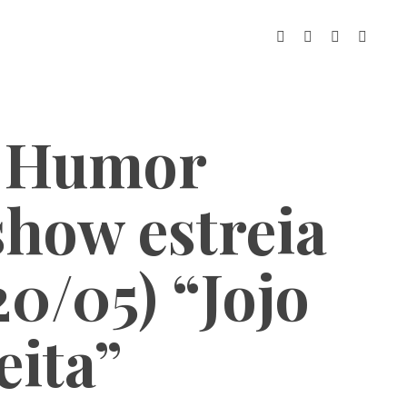
 Humor
show estreia
20/05) “Jojo
eita”