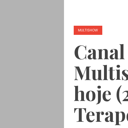
MULTISHOW
Canal
Multi
hoje (
Terap