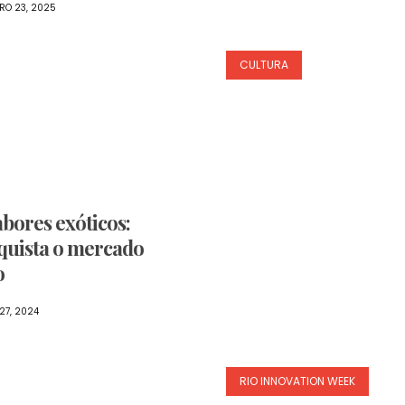
RO 23, 2025
CULTURA
abores exóticos:
quista o mercado
o
27, 2024
RIO INNOVATION WEEK