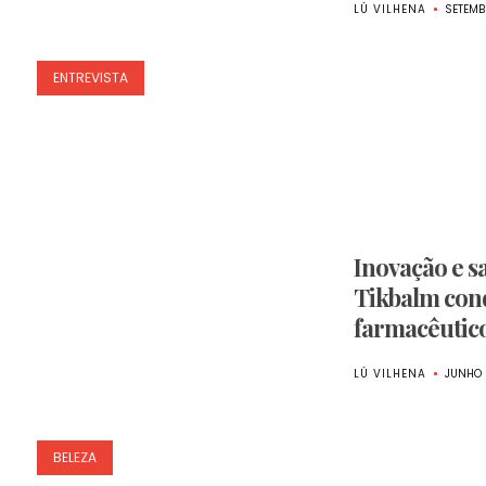
LÚ VILHENA
SETEMB
ENTREVISTA
Inovação e s
Tikbalm con
farmacêutic
LÚ VILHENA
JUNHO 
BELEZA