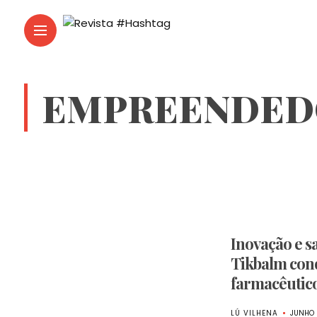
EMPREENDED
Inovação e s
Tikbalm con
farmacêutic
LÚ VILHENA
JUNHO 