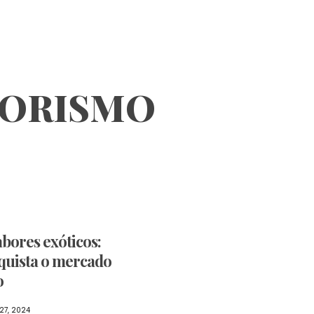
ORISMO
abores exóticos:
quista o mercado
o
27, 2024