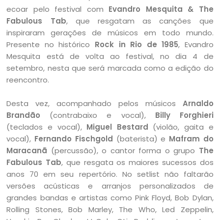
ecoar pelo festival com
Evandro Mesquita & The
Fabulous Tab
, que resgatam as canções que
inspiraram gerações de músicos em todo mundo.
Presente no histórico
Rock in Rio de 1985
, Evandro
Mesquita está de volta ao festival, no dia 4 de
setembro, nesta que será marcada como a edição do
reencontro.
Desta vez, acompanhado pelos músicos
Arnaldo
Brandão
(contrabaixo e vocal),
Billy Forghieri
(teclados e vocal),
Miguel Bestard
(violão, gaita e
vocal),
Fernando Fischgold
(baterista) e
Mafram do
Maracanã
(percussão), o cantor forma o grupo
The
Fabulous Tab
, que resgata os maiores sucessos dos
anos 70 em seu repertório. No setlist não faltarão
versões acústicas e arranjos personalizados de
grandes bandas e artistas como Pink Floyd, Bob Dylan,
Rolling Stones, Bob Marley, The Who, Led Zeppelin,