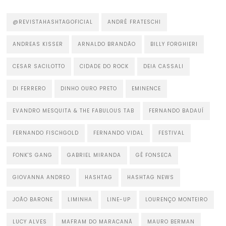
@REVISTAHASHTAGOFICIAL
ANDRÉ FRATESCHI
ANDREAS KISSER
ARNALDO BRANDÃO
BILLY FORGHIERI
CESAR SACILOTTO
CIDADE DO ROCK
DEIA CASSALI
DI FERRERO
DINHO OURO PRETO
EMINENCE
EVANDRO MESQUITA & THE FABULOUS TAB
FERNANDO BADAUÍ
FERNANDO FISCHGOLD
FERNANDO VIDAL
FESTIVAL
FONK'S GANG
GABRIEL MIRANDA
GÊ FONSECA
GIOVANNA ANDREO
HASHTAG
HASHTAG NEWS
JOÃO BARONE
LIMINHA
LINE-UP
LOURENÇO MONTEIRO
LUCY ALVES
MAFRAM DO MARACANÃ
MAURO BERMAN