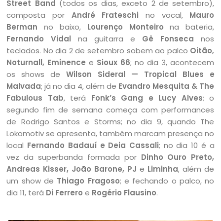
Street Band
(todos os dias, exceto 2 de setembro),
composta por
André Frateschi
no vocal,
Mauro
Berman
no baixo,
Lourenço Monteiro
na bateria,
Fernando Vidal
na guitarra e
Gê Fonseca
nos
teclados. No dia 2 de setembro sobem ao palco
Oitão,
Noturnall, Eminence
e
Sioux 66
; no dia 3, acontecem
os shows de
Wilson Sideral — Tropical Blues e
Malvada
; já no dia 4, além de
Evandro Mesquita & The
Fabulous Tab
, terá
Fonk’s Gang e Lucy Alves
; o
segundo fim de semana começa com performances
de Rodrigo Santos e Storms; no dia 9, quando The
Lokomotiv se apresenta, também marcam presença no
local
Fernando Badauí e Deia Cassali
; no dia 10 é a
vez da superbanda formada por
Dinho Ouro Preto,
Andreas Kisser, João Barone, PJ
e
Liminha
, além de
um show de
Thiago Fragoso
; e fechando o palco, no
dia 11, terá
Di Ferrero
e
Rogério Flausino
.