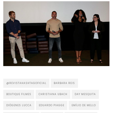
@REVISTAHASHTAGOFICIAL
BARBARA REIS
BOUTIQUE FILMES
CHRISTIANA UBACH
DAY MESQUITA
DIÓGENES LUCCA
EDUARDO PIAGGE
EMÍLIO DE MELLO