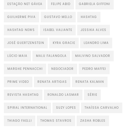
ESTAÇÃO NET GÁVEA
FELIPE ABID
GABRIELA GIFFONI
GUILHERME PIVA
GUSTAVO MELLO
HASHTAG
HASHTAG NEWS
ISABEL VALIANTE
JESSIKA ALVES
JOSÉ GUERTZENSTEIN
KYRA GRACIE
LEANDRO LIMA
LÚCIO MAIA
MALU FALANGOLA
MALVINO SALVADOR
MARGHE PENNACCHI
NEGOCIADOR
PEDRO MAFFEI
PRIME VIDEO
RENATA ARTIGAS
RENATA KALMAN
REVISTA HASHTAG
RONALDO LASMAR
SÉRIE
SPIRAL INTERNATIONAL
SUZY LOPES
THAÍSSA CARVALHO
THIAGO FAELLI
THOMAS STAVROS
ZASHA ROBLES