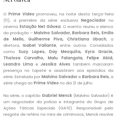
O
Prime Video
promoveu, na noite desta terça-feira
(11), a première da série exclusiva
Negociador
no
cinema
Estação Net Gávea
. O evento reuniu o elenco
da produção –
Malvino Salvador, Barbara Reis, Emilio
de Mello, Guilherme Piva, Christiana Ubach
, a
diretora,
Isabel Valiante
, entre outros. Convidados
como
Suzy Lopes, Day Mesquita, Kyra Gracie,
Thaíssa Carvalho, Malu Falangola, Felipe Abid,
Leandro Lima
e
Jessika Alves
também marcaram
presença no tapete e assistiram aos episódios da
série. Estrelada por
Malvino Salvador
e
Barbara Reis
, a
série chega ao
Prime Video
no dia 21 de julho.
Na série, o capitão
Gabriel Menck
(Malvino Salvador) é
um negociador da polícia e integrante do Grupo de
Ações Táticas Especiais (GATE). Responsável pelo
resgate de reféns na mira de criminosos, Menck resolve