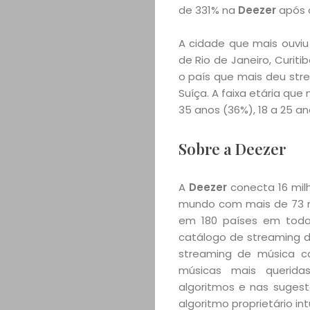
de 331% na
Deezer
após 
A cidade que mais ouviu
de Rio de Janeiro, Curitib
o país que mais deu stre
Suíça. A faixa etária que 
35 anos (36%), 18 a 25 an
Sobre a Deezer
A
Deezer
conecta 16 mil
mundo com mais de 73 mil
em 180 países em todo
catálogo de streaming de
streaming de música co
músicas mais querid
algoritmos e nas suges
algoritmo proprietário i