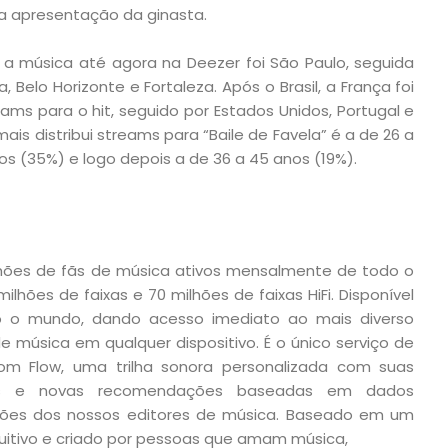
a apresentação da ginasta.
 a música até agora na Deezer foi São Paulo, seguida
a, Belo Horizonte e Fortaleza. Após o Brasil, a França foi
ams para o hit, seguido por Estados Unidos, Portugal e
mais distribui streams para “Baile de Favela” é a de 26 a
os (35%) e logo depois a de 36 a 45 anos (19%).
hões de fãs de música ativos mensalmente de todo o
hões de faixas e 70 milhões de faixas HiFi. Disponível
 o mundo, dando acesso imediato ao mais diverso
 música em qualquer dispositivo. É o único serviço de
m Flow, uma trilha sonora personalizada com suas
as e novas recomendações baseadas em dados
tões dos nossos editores de música. Baseado em um
ntuitivo e criado por pessoas que amam música,