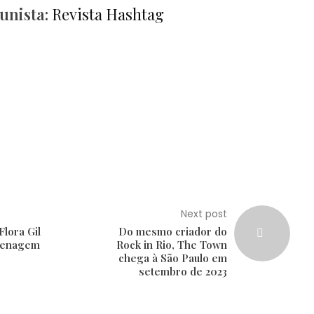
unista:
Revista Hashtag
Next post
Flora Gil
Do mesmo criador do
menagem
Rock in Rio, The Town
chega à São Paulo em
setembro de 2023