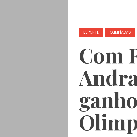
ESPORTE
OLIMPÍADAS
Com 
Andra
ganho
Olimp