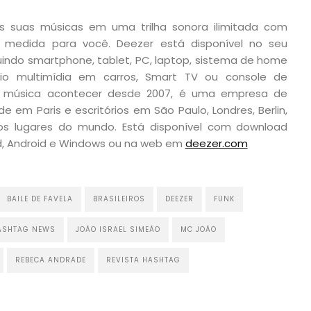
 as suas músicas em uma trilha sonora ilimitada com
 medida para você. Deezer está disponível no seu
cluindo smartphone, tablet, PC, laptop, sistema de home
io multimídia em carros, Smart TV ou console de
 música acontecer desde 2007, é uma empresa de
e em Paris e escritórios em São Paulo, Londres, Berlin,
os lugares do mundo. Está disponível com download
ad, Android e Windows ou na web em
deezer.com
BAILE DE FAVELA
BRASILEIROS
DEEZER
FUNK
ASHTAG NEWS
JOÃO ISRAEL SIMEÃO
MC JOÃO
REBECA ANDRADE
REVISTA HASHTAG