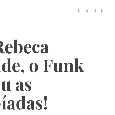
Rebeca
de, o Funk
u as
íadas!