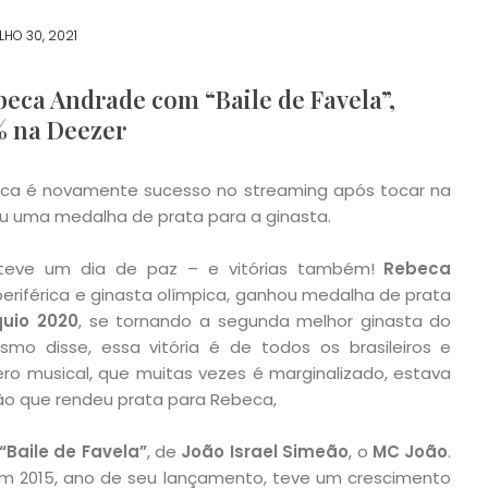
LHO 30, 2021
beca Andrade com “Baile de Favela”,
% na Deezer
ica é novamente sucesso no streaming após tocar na
 uma medalha de prata para a ginasta.
e teve um dia de paz – e vitórias também!
Rebeca
 periférica e ginasta olímpica, ganhou medalha de prata
uio 2020
, se tornando a segunda melhor ginasta do
o disse, essa vitória é de todos os brasileiros e
o musical, que muitas vezes é marginalizado, estava
o que rendeu prata para Rebeca,
“Baile de Favela”
, de
João Israel Simeão
, o
MC João
.
 2015, ano de seu lançamento, teve um crescimento