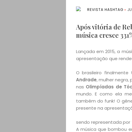
REVISTA HASHTAG
JU
Após vitória de Re
música cresce 331
Lançada em 2015, a mús
apresentação que rendeu
O brasileiro finalment
Andrade
, mulher negra,
nas
Olimpíadas de Tóq
mundo. E como ela mesm
também do funk! O gêner
presente na apresentaçã
sendo representada por
A música que bombou em