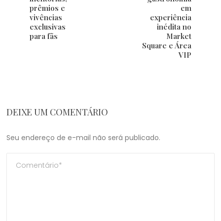
prêmios e
em
vivências
experiência
exclusivas
inédita no
para fãs
Market
Square e Área
VIP
DEIXE UM COMENTÁRIO
Seu endereço de e-mail não será publicado.