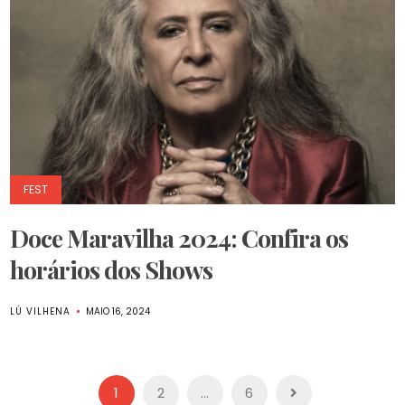
FEST
Doce Maravilha 2024: Confira os
horários dos Shows
LÚ VILHENA
MAIO 16, 2024
Paginação
1
2
…
6