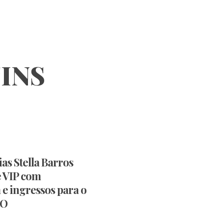
INS
as Stella Barros
e VIP com
e ingressos para o
IO