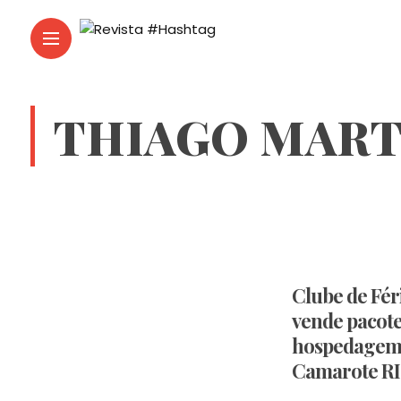
THIAGO MART
Clube de Féri
vende pacot
hospedagem 
Camarote R