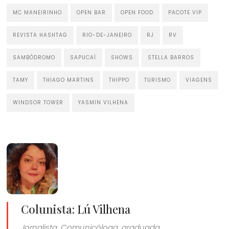
MC MANEIRINHO
OPEN BAR
OPEN FOOD
PACOTE VIP
REVISTA HASHTAG
RIO-DE-JANEIRO
RJ
RV
SAMBÓDROMO
SAPUCAÍ
SHOWS
STELLA BARROS
TAMY
THIAGO MARTINS
THIPPO
TURISMO
VIAGENS
WINDSOR TOWER
YASMIN VILHENA
Colunista:
Lú Vilhena
Jornalista, Comunicóloga, graduada