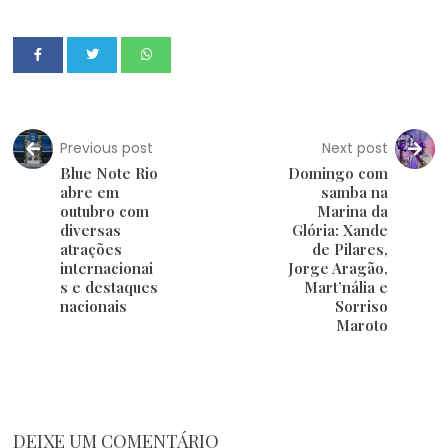
Previous post
Next post
Blue Note Rio
Domingo com
abre em
samba na
outubro com
Marina da
diversas
Glória: Xande
atrações
de Pilares,
internacionai
Jorge Aragão,
s e destaques
Mart’nália e
nacionais
Sorriso
Maroto
DEIXE UM COMENTÁRIO