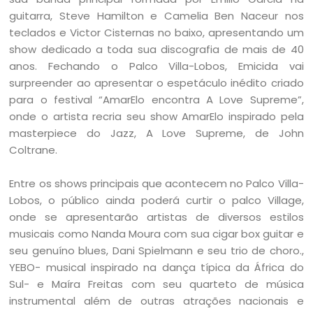
guitarra, Steve Hamilton e Camelia Ben Naceur nos
teclados e Victor Cisternas no baixo, apresentando um
show dedicado a toda sua discografia de mais de 40
anos. Fechando o Palco Villa-Lobos, Emicida vai
surpreender ao apresentar o espetáculo inédito criado
para o festival “AmarElo encontra A Love Supreme”,
onde o artista recria seu show AmarElo inspirado pela
masterpiece do Jazz, A Love Supreme, de John
Coltrane.
Entre os shows principais que acontecem no Palco Villa-
Lobos, o público ainda poderá curtir o palco Village,
onde se apresentarão artistas de diversos estilos
musicais como Nanda Moura com sua cigar box guitar e
seu genuíno blues, Dani Spielmann e seu trio de choro.,
YEBO- musical inspirado na dança típica da África do
Sul- e Maíra Freitas com seu quarteto de música
instrumental além de outras atrações nacionais e