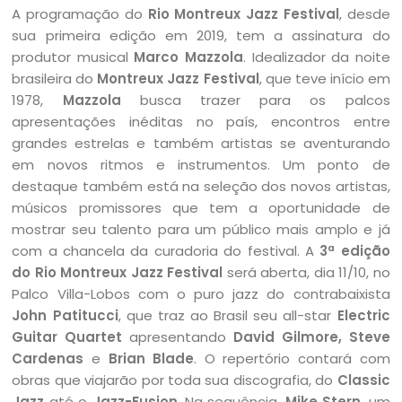
A programação do
Rio Montreux Jazz Festival
, desde
sua primeira edição em 2019, tem a assinatura do
produtor musical
Marco Mazzola
. Idealizador da noite
brasileira do
Montreux Jazz Festival
, que teve início em
1978,
Mazzola
busca trazer para os palcos
apresentações inéditas no país, encontros entre
grandes estrelas e também artistas se aventurando
em novos ritmos e instrumentos. Um ponto de
destaque também está na seleção dos novos artistas,
músicos promissores que tem a oportunidade de
mostrar seu talento para um público mais amplo e já
com a chancela da curadoria do festival. A
3ª edição
do Rio Montreux Jazz Festival
será aberta, dia 11/10, no
Palco Villa-Lobos com o puro jazz do contrabaixista
John Patitucci
, que traz ao Brasil seu all-star
Electric
Guitar Quartet
apresentando
David Gilmore, Steve
Cardenas
e
Brian Blade
. O repertório contará com
obras que viajarão por toda sua discografia, do
Classic
Jazz
até o
Jazz-Fusion
. Na sequência,
Mike Stern
, um