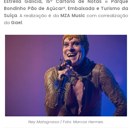
Estrella Galícia, 15º Cartório de Notas
e
Parque
Bondinho Pão de Açúcar®
,
Embaixada e Turismo da
Suíça
. A realização é da
MZA Music
com correalização
da
Gael
.
Ney Matogrosso | Foto: Marcos Hermes.