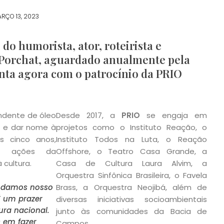
RÇO 13, 2023
 do humorista, ator, roteirista e
Porchat, aguardado anualmente pela
conta agora com o patrocínio da PRIO
ndente de óleo
Desde 2017, a
PRIO
se engaja em
ar e dar nome à
projetos como o Instituto Reação, o
os cinco anos,
Instituto Todos na Luta, o Reação
as ações da
Offshore, o Teatro Casa Grande, a
 cultura.
Casa de Cultura Laura Alvim, a
Orquestra Sinfônica Brasileira, o Favela
e damos nosso
Brass, a Orquestra Neojibá, além de
 um prazer
diversas iniciativas socioambientais
ura nacional.
junto às comunidades da Bacia de
s em fazer
Campos.