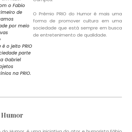
com o Fabio
rimeiro de
O Prêmio PRIO do Humor é mais uma
scamos
forma de promover cultura em uma
ade por meio
sociedade que está sempre em busca
ivas
de entretenimento de qualidade.
e
 é o jeito PRIO
ociedade parte
a Gabriel
ojetos
ínios na PRIO.
o Humor
 do Humor, é uma iniciativa do ator e humorista Fábio