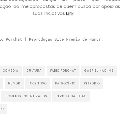
vação do meio
propostas de quem busca por apoio às
suas iniciativas
Link
.
io Porchat | Reprodução Site Prêmio de Humor. 
COMÉDIA
CULTURA
FÁBIO PORCHAT
GABRIEL HACKME
HUMOR
INCENTIVO
PATROCÍNIO
PETRORIO
PROJETOS INCENTIVADOS
REVISTA HASHTAG
LO