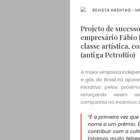
REVISTA HASHTAG
MA
Projeto de sucesso
empresário Fábio 
classe artística, 
(antiga PetroRio)
A maior empresa indepe
e gás do Brasil irá apoi
iniciativa pelos próxim
reforçando assim 
companhia no incentivo à
“É a primeira vez qu
nome a um prêmio. É
contribuir com a cult
Estamos muito felize