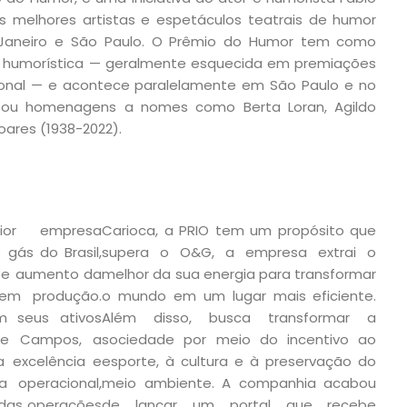
s melhores artistas e espetáculos teatrais de humor
 Janeiro e São Paulo. O Prêmio do Humor tem como
se humorística — geralmente esquecida em premiações
cional — e acontece paralelamente em São Paulo e no
stou homenagens a nomes como Berta Loran, Agildo
Soares (1938-2022).
r empresa
Carioca, a PRIO tem um propósito que
gás do Brasil,
supera o O&G, a empresa extrai o
o e aumento da
melhor da sua energia para transformar
em produção.
o mundo em um lugar mais eficiente.
 seus ativos
Além disso, busca transformar a
 de Campos, a
sociedade por meio do incentivo ao
 excelência e
esporte, à cultura e à preservação do
a operacional,
meio ambiente. A companhia acabou
 das operações
de lançar um portal que recebe