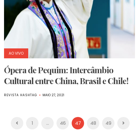
AO VIVO
Ópera de Pequim: Intercâmbio
Cultural entre China, Brasil e Chile!
REVISTA HASHTAG
MAIO 27, 2021
Paginação
1
…
46
47
48
49
de