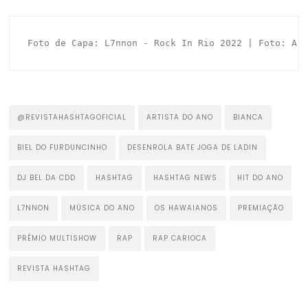
Foto de Capa: L7nnon - Rock In Rio 2022 | Foto: Ar
@REVISTAHASHTAGOFICIAL
ARTISTA DO ANO
BIANCA
BIEL DO FURDUNCINHO
DESENROLA BATE JOGA DE LADIN
DJ BEL DA CDD
HASHTAG
HASHTAG NEWS
HIT DO ANO
L7NNON
MÚSICA DO ANO
OS HAWAIANOS
PREMIAÇÃO
PRÊMIO MULTISHOW
RAP
RAP CARIOCA
REVISTA HASHTAG