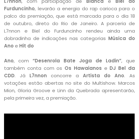
L7nnon
, com participação de
Bianca
e
Biel do
Furduncinho
, levarão a energia do rap carioca para o
palco da premiação, que está marcada para o dia 18
de outubro, direto do Rio de Janeiro. A parceria de
L7nnon e Biel do Furduncinho rendeu ainda uma
dobradinha de indicações nas categorias
Música do
Ano
e
Hit do
Ano
, com
“Desenrola Bate Joga de Ladin”
, que
também conta com os
Os Hawaianos
e
DJ Bel da
CDD
. Já
L7nnon
concorre a
Artista do Ano
. As
votações estão abertas no site do Multishow. Marcos
Mion, Gloria Groove e Linn da Quebrada apresentarão,
pela primeira vez, a premiação.