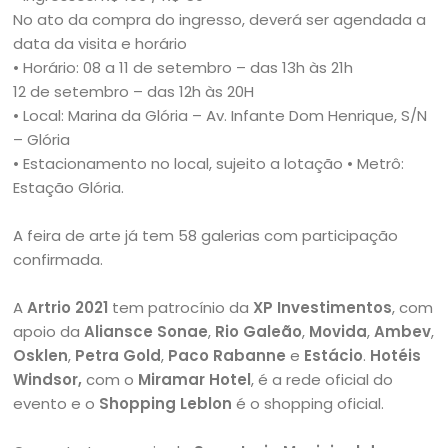
No ato da compra do ingresso, deverá ser agendada a
data da visita e horário
• Horário: 08 a 11 de setembro – das 13h às 21h
12 de setembro – das 12h às 20H
• Local: Marina da Glória – Av. Infante Dom Henrique, S/N
– Glória
• Estacionamento no local, sujeito a lotação
• Metrô:
Estação Glória.
A feira de arte já tem 58 galerias com participação
confirmada.
A
Artrio 2021
tem patrocínio da
XP Investimentos
, com
apoio da
Aliansce Sonae
,
Rio Galeão
,
Movida
,
Ambev
,
Osklen
,
Petra Gold
,
Paco Rabanne
e
Estácio
.
Hotéis
Windsor,
com o
Miramar Hotel
, é a rede oficial do
evento e o
Shopping Leblon
é o shopping oficial.