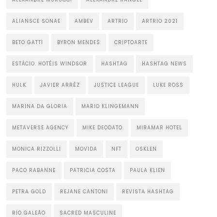
ALIANSCE SONAE
AMBEV
ARTRIO
ARTRIO 2021
BETO GATTI
BYRON MENDES
CRIPTOARTE
ESTÁCIO. HOTÉIS WINDSOR
HASHTAG
HASHTAG NEWS
HULK
JAVIER ARRÉZ
JUSTICE LEAGUE
LUKE ROSS
MARINA DA GLORIA
MARIO KLINGEMANN
METAVERSE AGENCY
MIKE DEODATO
MIRAMAR HOTEL
MONICA RIZZOLLI
MOVIDA
NFT
OSKLEN
PACO RABANNE
PATRICIA COSTA
PAULA KLIEN
PETRA GOLD
REJANE CANTONI
REVISTA HASHTAG
RIO GALEÃO
SACRED MASCULINE