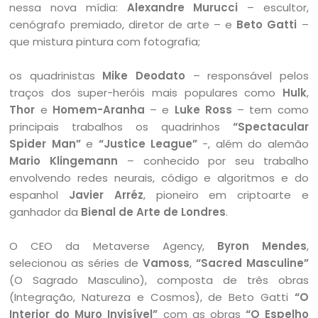
nessa nova mídia:
Alexandre Murucci
– escultor,
cenógrafo premiado, diretor de arte – e
Beto Gatti
–
que mistura pintura com fotografia;
os quadrinistas
Mike Deodato
– responsável pelos
traços dos super-heróis mais populares como
Hulk
,
Thor
e
Homem-Aranha
– e
Luke Ross
– tem como
principais trabalhos os quadrinhos
“Spectacular
Spider Man”
e
“Justice League”
-, além do alemão
Mario Klingemann
– conhecido por seu trabalho
envolvendo redes neurais, código e algoritmos e do
espanhol
Javier Arréz
, pioneiro em criptoarte e
ganhador da
Bienal de Arte de Londres
.
O CEO da Metaverse Agency,
Byron Mendes
,
selecionou as séries de
Vamoss
,
“Sacred Masculine”
(O Sagrado Masculino), composta de três obras
(Integração, Natureza e Cosmos), de Beto Gatti
“O
Interior do Muro Invisível”
com as obras
“O Espelho