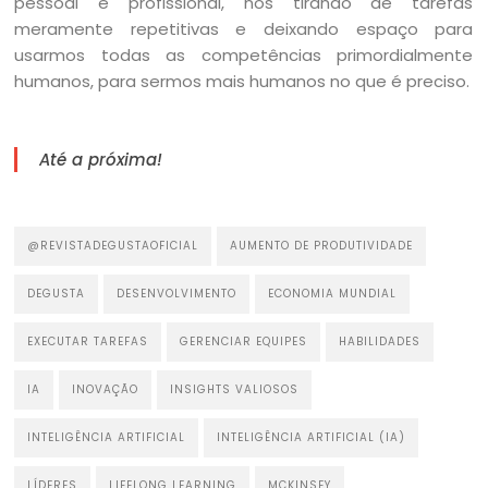
pessoal e profissional, nos tirando de tarefas
meramente repetitivas e deixando espaço para
usarmos todas as competências primordialmente
humanos, para sermos mais humanos no que é preciso.
Até a próxima!
@REVISTADEGUSTAOFICIAL
AUMENTO DE PRODUTIVIDADE
DEGUSTA
DESENVOLVIMENTO
ECONOMIA MUNDIAL
EXECUTAR TAREFAS
GERENCIAR EQUIPES
HABILIDADES
IA
INOVAÇÃO
INSIGHTS VALIOSOS
INTELIGÊNCIA ARTIFICIAL
INTELIGÊNCIA ARTIFICIAL (IA)
LÍDERES
LIFELONG LEARNING
MCKINSEY