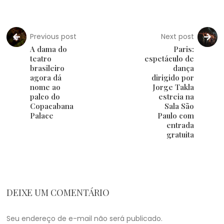
Previous post
Next post
A dama do
Paris:
teatro
espetáculo de
brasileiro
dança
agora dá
dirigido por
nome ao
Jorge Takla
palco do
estreia na
Copacabana
Sala São
Palace
Paulo com
entrada
gratuita
DEIXE UM COMENTÁRIO
Seu endereço de e-mail não será publicado.