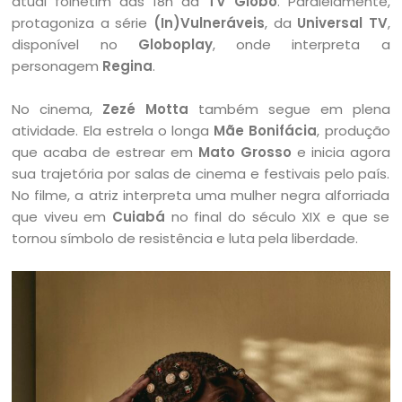
atual folhetim das 18h da
TV Globo
. Paralelamente,
protagoniza a série
(In)Vulneráveis
, da
Universal TV
,
disponível no
Globoplay
, onde interpreta a
personagem
Regina
.
No cinema,
Zezé Motta
também segue em plena
atividade. Ela estrela o longa
Mãe Bonifácia
, produção
que acaba de estrear em
Mato Grosso
e inicia agora
sua trajetória por salas de cinema e festivais pelo país.
No filme, a atriz interpreta uma mulher negra alforriada
que viveu em
Cuiabá
no final do século XIX e que se
tornou símbolo de resistência e luta pela liberdade.