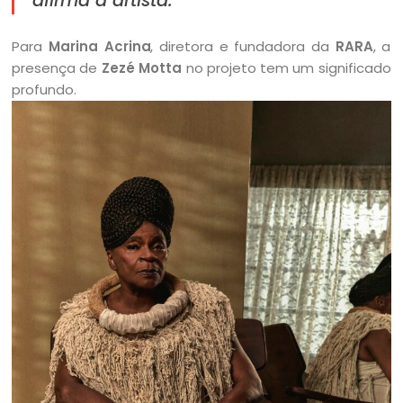
afirma a artista.
Para
Marina Acrina
, diretora e fundadora da
RARA
, a
presença de
Zezé Motta
no projeto tem um significado
profundo.