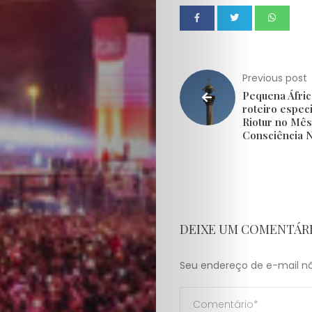
Previous post
Pequena Áfri
roteiro especi
Riotur no Mês
Consciência 
DEIXE UM COMENTÁR
Seu endereço de e-mail nã