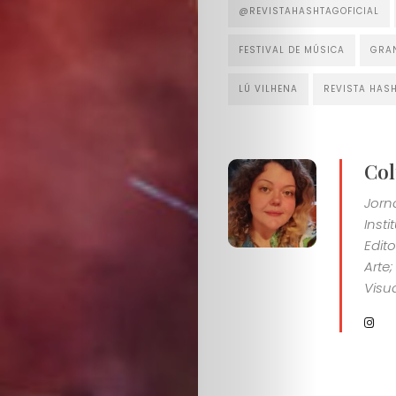
@REVISTAHASHTAGOFICIAL
FESTIVAL DE MÚSICA
GRA
LÚ VILHENA
REVISTA HAS
Col
Jorn
Inst
Edit
Arte
Visua