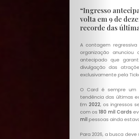
“Ingresso antecipa
volta em 9 de dez
recorde das última
A contagem regressiv
organização anuncio
antecipado que garan
divulgação das atraç
exclusivamente pela Ticke
O Card é sempre um d
tendência das últimas ed
Em
2022
, os ingressos
com os
180 mil Cards
ev
mil
pessoas ainda estava
Para 2026, a busca deve 