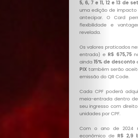
5, 6, 7 e 11, 12 e 13 de 
uma edição de impacto —
antecipar. O Card per
flexibilidade e vant
revelada.
Os valores praticados n
entrada) e
R$ 675,75
na
ainda
15% de desconto
e
PIX
também serão aceitos
emissão do QR Code.
Cada CPF poderá adqui
meia-entrada dentro de
seu ingresso com direit
unidades por CPF.
Com o ano de 2024 m
econômico de
R$ 2,9 