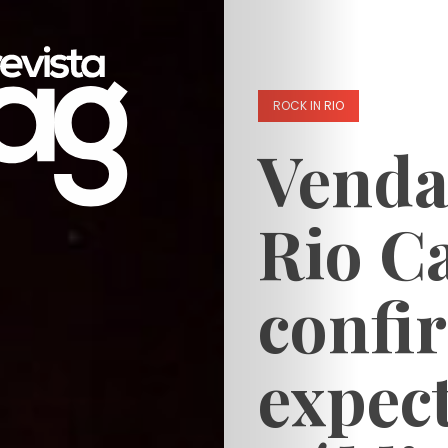
ROCK IN RIO
Venda
Rio C
confi
expect