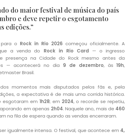
do do maior festival de música do país
embro e deve repetir o esgotamento
s edições.”
a para o
Rock in Rio 2026
começou oficialmente. A
u que a venda do
Rock in Rio Card
— o ingresso
te presença na Cidade do Rock mesmo antes da
ões — acontecerá no dia
9 de dezembro
, às
19h
,
tmaster Brasil.
os momentos mais disputados pelos fãs e, pela
ições, a expectativa é de mais uma corrida histórica.
 se esgotaram em
1h28
; em
2024
, o recorde se repetiu,
aporando em apenas
2h04
. Naquele ano, mais de
460
m na fila de espera quando as vendas encerraram.
ser igualmente intensa. O festival, que acontece em
4,