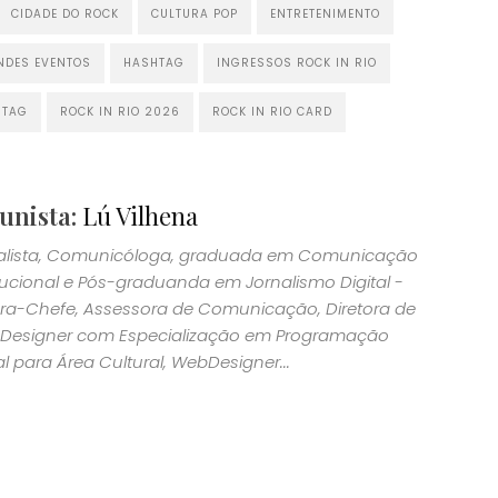
CIDADE DO ROCK
CULTURA POP
ENTRETENIMENTO
NDES EVENTOS
HASHTAG
INGRESSOS ROCK IN RIO
HTAG
ROCK IN RIO 2026
ROCK IN RIO CARD
unista:
Lú Vilhena
alista, Comunicóloga, graduada em Comunicação
itucional e Pós-graduanda em Jornalismo Digital -
ora-Chefe, Assessora de Comunicação, Diretora de
; Designer com Especialização em Programação
l para Área Cultural, WebDesigner...