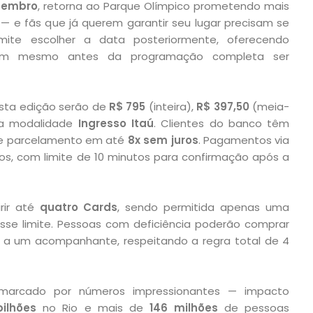
setembro
, retorna ao Parque Olímpico prometendo mais
 e fãs que já querem garantir seu lugar precisam se
mite escolher a data posteriormente, oferecendo
agem mesmo antes da programação completa ser
esta edição serão de
R$ 795
(inteira),
R$ 397,50
(meia-
 modalidade
Ingresso Itaú
. Clientes do banco têm
 parcelamento em até
8x sem juros
. Pagamentos via
, com limite de 10 minutos para confirmação após a
rir até
quatro Cards
, sendo permitida apenas uma
sse limite. Pessoas com deficiência poderão comprar
o a um acompanhante, respeitando a regra total de 4
arcado por números impressionantes — impacto
bilhões
no Rio e mais de
146 milhões
de pessoas