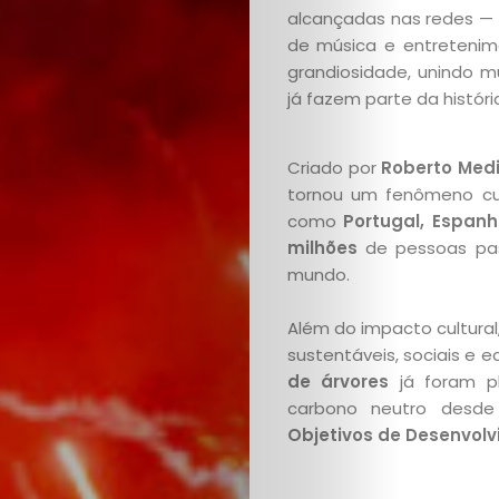
alcançadas nas redes — 
de música e entretenim
grandiosidade, unindo mú
já fazem parte da históri
Cidadania
Entretenim
Criado por
Roberto Med
tornou um fenômeno cul
como
Portugal, Espan
Fashion
milhões
de pessoas pas
mundo.
Hashtag
Além do impacto cultura
Rio
sustentáveis, sociais e
de árvores
já foram pl
Imprensa
carbono neutro desde
Objetivos de Desenvol
Fale