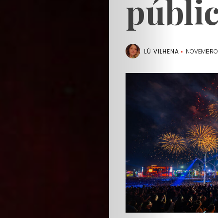
públi
LÚ VILHENA
NOVEMBRO 