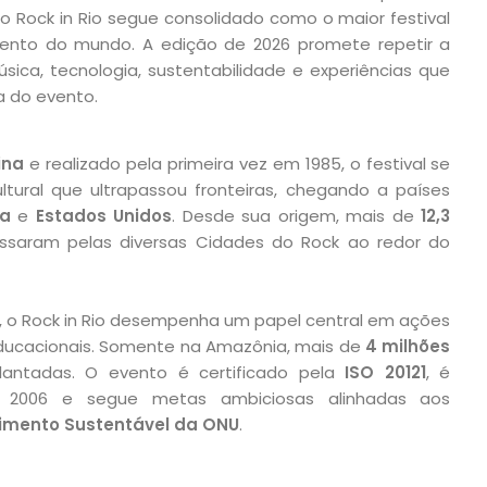
o Rock in Rio segue consolidado como o maior festival
ento do mundo. A edição de 2026 promete repetir a
sica, tecnologia, sustentabilidade e experiências que
a do evento.
ento
ina
e realizado pela primeira vez em 1985, o festival se
tural que ultrapassou fronteiras, chegando a países
ha
e
Estados Unidos
. Desde sua origem, mais de
12,3
saram pelas diversas Cidades do Rock ao redor do
l, o Rock in Rio desempenha um papel central em ações
 educacionais. Somente na Amazônia, mais de
4 milhões
antadas. O evento é certificado pela
ISO 20121
, é
 2006 e segue metas ambiciosas alinhadas aos
vimento Sustentável da ONU
.