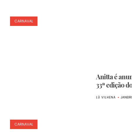
CARNAVAL
Anitta é anu
33ª edição d
LÚ VILHENA
JANEIR
CARNAVAL