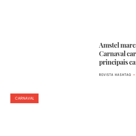
Amstel marc
Carnaval car
principais c
REVISTA HASHTAG
CARNAVAL