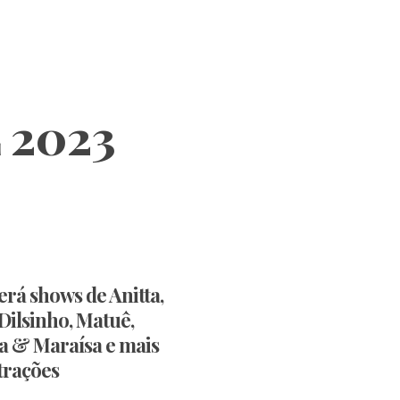
 2023
erá shows de Anitta,
Dilsinho, Matuê,
a & Maraísa e mais
trações