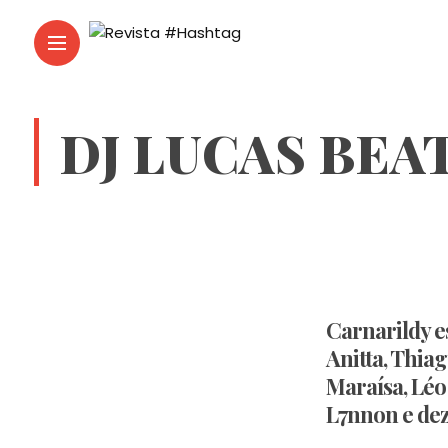
DJ LUCAS BEA
Carnarildy e
Anitta, Thia
Maraísa, Léo 
L7nnon e dez