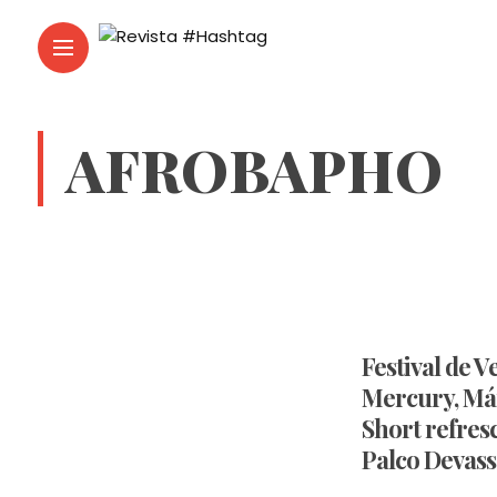
AFROBAPHO
Festival de V
Mercury, Már
Short refres
Palco Devass