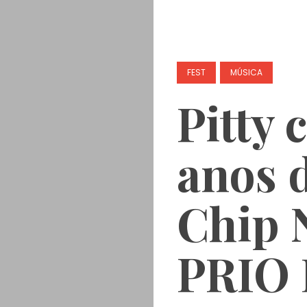
FEST
MÚSICA
Pitty 
anos 
Chip 
PRIO F