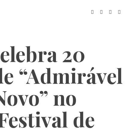
celebra 20
de “Admirável
Novo” no
estival de