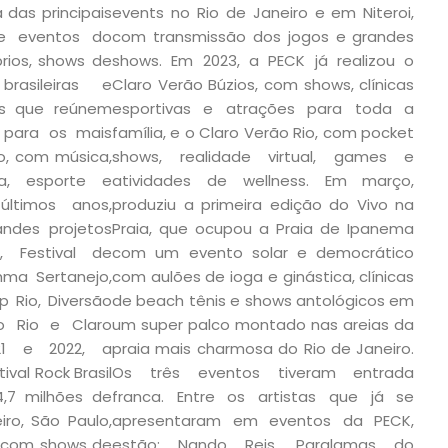
das principais
events no Rio de Janeiro e em Niteroi,
e eventos do
com transmissão dos jogos e grandes
prios, shows de
shows. Em 2023, a PECK já realizou o
rasileiras e
Claro Verão Búzios, com shows, clínicas
os que reúnem
esportivas e atrações para toda a
 para os mais
família, e o Claro Verão Rio, com pocket
co, com música,
shows, realidade virtual, games e
ia, esporte e
atividades de wellness. Em março,
últimos anos,
produziu a primeira edição do Vivo na
andes projetos
Praia, que ocupou a Praia de Ipanema
, Festival de
com um evento solar e democrático
ahma Sertanejo,
com aulões de ioga e ginástica, clínicas
p Rio, Diversão
de beach tênis e shows antológicos em
o Rio e Claro
um super palco montado nas areias da
21 e 2022, a
praia mais charmosa do Rio de Janeiro.
ival Rock Brasil
Os três eventos tiveram entrada
,7 milhões de
franca. Entre os artistas que já se
ro, São Paulo,
apresentaram em eventos da PECK,
a, com shows de
estão: Nando Reis, Paralamas do