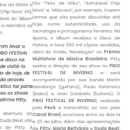
hits “Teto de Vidro”, “Admirável Chip
rina da Glória o
Novo” e “Máscara”, por exemplo, trazem
 Chip Novo XX),
temas que são pautas discutidas até
ixas do álbum
hoje, como autenticidade, uso da
s e relembra as
tecnologia e protagonismo feminino. Na
o.
época, o álbum recebeu o Disco de
Platina, e teve 250 mil cópias vendidas,
mim levar o
além do troféu “Revelação” no
Prêmio
RIO FESTIVAL
Multishow de Música Brasileira
. Pitty
se disco na
assina a direção de seu show no
PRIO
e visitá-lo
FESTIVAL DE INVERNO
e será
o de hoje, de
da através
acompanhada por sua banda Martin
lico faz parte
Mendonça (guitarra), Paulo Kishimoto
isso os shows
(baixo) e Jean Dolabella (bateria). O
afirma Pitty.
PRIO FESTIVAL DE INVERNO
, realizado
pela
Peck
e transmitido ao vivo pelo
abertura do
Canal Brasil
, acontece entre os dias 14
e Duda Beat vão
e 23 de julho. Além das apresentações
o de Pitty. A
de
Pitty, Maria Bethânia
e
Duda Beat
,