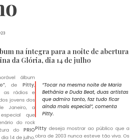
no
023
lbum na íntegra para a noite de abertura
ina da Glória, dia 14 de julho
rável álbum
o”
, de
Pitty
,
“Tocar na mesma noite de Maria
Bethânia e Duda Beat, duas artistas
 as rádios e
que admiro tanto, faz tudo ficar
dos jovens dos
ainda mais especial”, comenta
e Janeiro, a
Pitty.
especial que
nário do rock
Pitty
deseja mostrar ao público que a
rtura do
PRIO
obra de 2003 nunca esteve tão viva. Os
o dia 14 de julho.