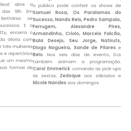
Beat abre a
o público pode conferir os shows de
 das 18h. Em
Samuel Rosa, Os Paralamas do
Bethânia se
Sucesso, Nando Reis, Pedro Sampaio,
ucessos. E a
Ferrugem, Alexandre Pires,
tty, encerra o
Armandinho, Criolo, Marcelo Falcão,
 da Glória com
Bala Desejo, Seu Jorge, Natiruts,
ir três mulheres
Diogo Nogueira, Xande de Pilares
e
s e repertórios
Belo
. Nos seis dias de evento, DJs
 que um mesmo
também animam a programação.
rsas formas de
Carol Emmerick
comanda as pick-ups
às sextas,
Zedoque
aos sábados e
Nicole Nandes
aos domingos.