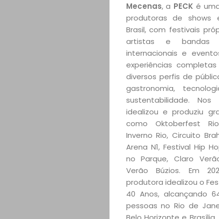
Mecenas
, a
PECK
é uma 
produtoras de shows 
Brasil, com festivais pró
artistas e bandas b
internacionais e event
experiências completas
diversos perfis de públi
gastronomia, tecnolog
sustentabilidade. Nos 
idealizou e produziu gr
como Oktoberfest Rio
Inverno Rio, Circuito Br
Arena N1, Festival Hip Ho
no Parque, Claro Verã
Verão Búzios. Em 20
produtora idealizou o Fest
40 Anos, alcançando 64
pessoas no Rio de Janei
Belo Horizonte e Brasíli