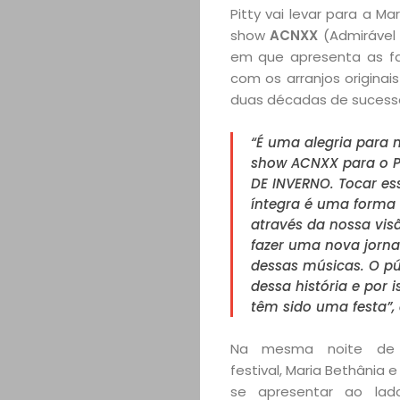
Pitty vai levar para a Ma
show
ACNXX
(Admirável
em que apresenta as fa
com os arranjos originai
duas décadas de sucess
“É uma alegria para 
show ACNXX para o P
DE INVERNO. Tocar es
íntegra é uma forma d
através da nossa visã
fazer uma nova jorna
dessas músicas. O púb
dessa história e por 
têm sido uma festa”, 
Na mesma noite de 
festival, Maria Bethânia 
se apresentar ao lad