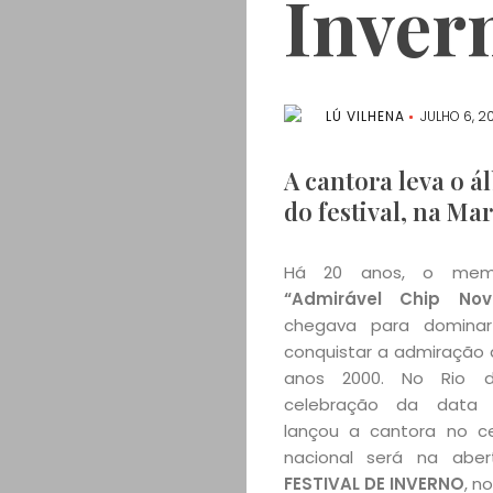
Inver
LÚ VILHENA
JULHO 6, 2
A cantora leva o á
do festival, na Mar
Há 20 anos, o memo
“Admirável Chip Nov
chegava para dominar
conquistar a admiração 
anos 2000. No Rio d
celebração da data 
lançou a cantora no ce
nacional será na abe
FESTIVAL DE INVERNO
, n