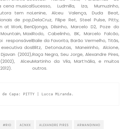
 cena musical
Sucesso, Ludmilla, Iza, Mumuzinho,
dutora tem no
Lenine, Alceu Valença, Duda Beat,
cionais de pop,
DelaCruz, Filipe Ret, Steel Pulse, Pitty,
n at Work, Ben
Djonga, Dilsinho, Marcelo D2, Poze do
 Mountain, Maxi
Rodo, Cabelinho, BK, Marcelo Falcão,
oi responsável
Baile da Favorita, Barão Vermelho, Titãs,
executiva dos
Blitz, Detonautas, Maneirinho, Alcione,
Djavan (2002),
Raça Negra, Seu Jorge, Alexandre Pires,
2002), Alceu
Martinho da Vila, Mart’nália, e muitos
2012).
outros.
 de Capa: PITTY | Lucca Miranda.
#RIO
ACNXX
ALEXANDRE PIRES
ARMANDINHO