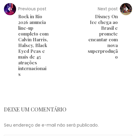
Previous post
Next post
Rock in Rio
Disney On
2026 anuncia
Ice chega ao
line-up
Brasil e
completo com
promete
Calvin Harris,
encantar com
Halsey, Black
nova
Eyed Peas e
superproduçã
mais de 45
o
atrações
internacionai
s
DEIXE UM COMENTÁRIO
Seu endereço de e-mail não será publicado.