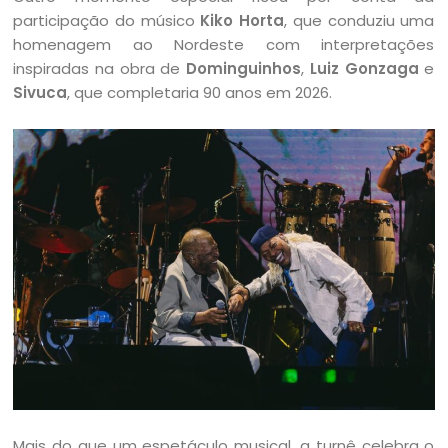
participação do músico
Kiko Horta
, que conduziu uma
homenagem ao Nordeste com interpretações
inspiradas na obra de
Dominguinhos
,
Luiz Gonzaga
e
Sivuca
, que completaria 90 anos em 2026.
Mais do que um espetáculo musical, a turnê celebra o