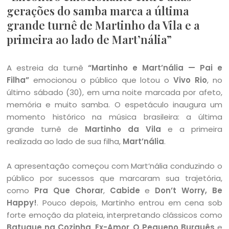
gerações do samba marca a última
grande turnê de Martinho da Vila e a
primeira ao lado de Mart’nália”
A estreia da turnê
“Martinho e Mart’nália — Pai e
Filha”
emocionou o público que lotou o
Vivo Rio
, no
último sábado (30), em uma noite marcada por afeto,
memória e muito samba. O espetáculo inaugura um
momento histórico na música brasileira: a última
grande turnê de
Martinho da Vila
e a primeira
realizada ao lado de sua filha,
Mart’nália
.
A apresentação começou com Mart’nália conduzindo o
público por sucessos que marcaram sua trajetória,
como
Pra Que Chorar
,
Cabide
e
Don’t Worry, Be
Happy!
. Pouco depois, Martinho entrou em cena sob
forte emoção da plateia, interpretando clássicos como
Batuque na Cozinha
,
Ex-Amor
,
O Pequeno Burguês
e