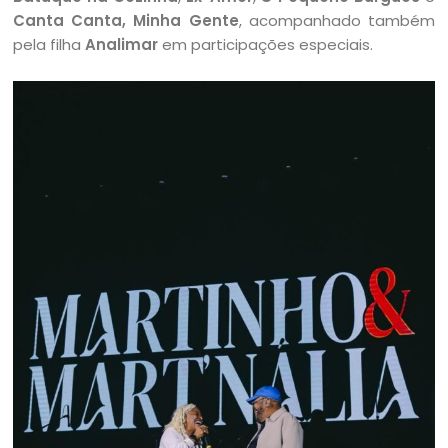
Canta Canta, Minha Gente
, acompanhado também
pela filha
Analimar
em participações especiais.