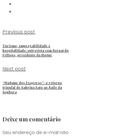
Previous post
Turismo, empregabilidade e
hospitalidade: entrevista com Bernardo
Fellows, presidente da Riotur
Next post
“Madame dos Exageros”: o retorno
triunfal de Sabrina Sato ao Baile da
Sephora
Deixe um comentário
Seu endereço de e-mail não