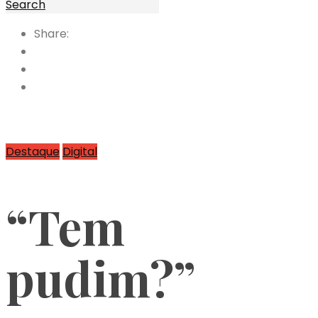
Search
Share:
Destaque
Digital
“Tem
pudim?”