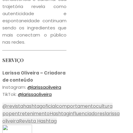
trajetória revela como
autenticidade e
espontaneidade continuam
sendo os ingredientes que
mais conectam o público
nas redes.
SERVIÇO
Larissa Oliveira – Criadora
de conteúdo
Instagram:
@larissaoliveira
TikTok:
@larissaoliveira
@revistahashtagoficial
comportamento
cultura
pop
entretenimento
Hashtag
influenciadores
larissa
oliveira
Revista Hashtag