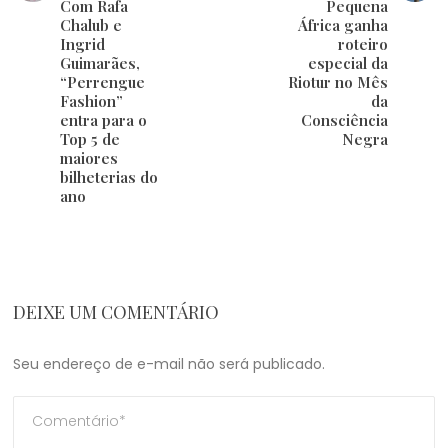
Com Rafa
Pequena
Chalub e
África ganha
Ingrid
roteiro
Guimarães,
especial da
“Perrengue
Riotur no Mês
Fashion”
da
entra para o
Consciência
Top 5 de
Negra
maiores
bilheterias do
ano
DEIXE UM COMENTÁRIO
Seu endereço de e-mail não será publicado.