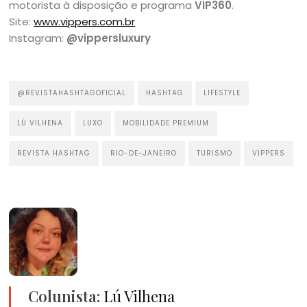
motorista à disposição e programa
VIP360
.
Site:
www.vippers.com.br
Instagram:
@vippersluxury
@REVISTAHASHTAGOFICIAL
HASHTAG
LIFESTYLE
LÚ VILHENA
LUXO
MOBILIDADE PREMIUM
REVISTA HASHTAG
RIO-DE-JANEIRO
TURISMO
VIPPERS
Colunista:
Lú Vilhena