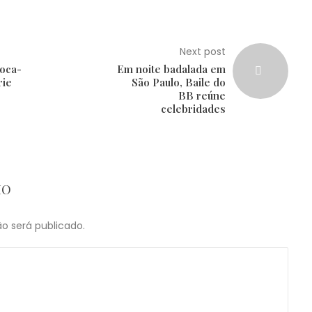
Next post
oca-
Em noite badalada em
rie
São Paulo, Baile do
BB reúne
celebridades
IO
o será publicado.