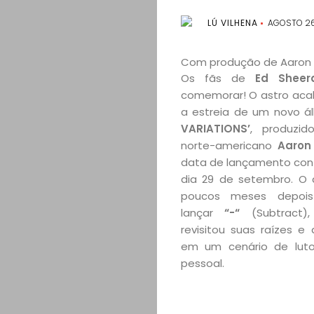
LÚ VILHENA
AGOSTO 26
Com produção de Aaron D
Os fãs de
Ed Sheer
comemorar! O astro aca
a estreia de um novo á
VARIATIONS’
, produzid
norte-americano
Aaron
data de lançamento con
dia 29 de setembro. O 
poucos meses depoi
lançar
“-“
(Subtract),
revisitou suas raízes e 
em um cenário de lut
pessoal.