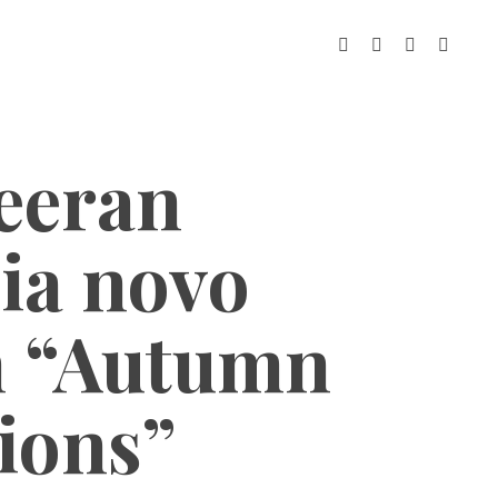
eeran
ia novo
 “Autumn
ions”