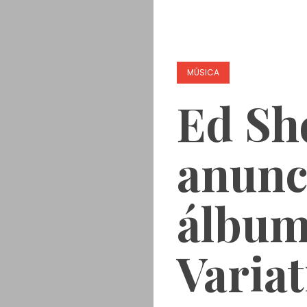
MÚSICA
Ed Sh
anunc
álbum
Variat