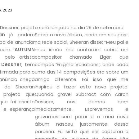
, 2023
essner, projeto será lançado no dia 29 de setembro
an
já podem
Sobre o novo álbum, ainda em seu post
ba de anunciar
na rede social, Sheeran disse: “Meu pai e
lbum.
‘AUTUMN
meu irmão me contaram sobre um
o pelo artista
compositor chamado Elgar, que
 Dessner
, tem
compôs ‘Enigma Variations’, onde cada
firmada para o
uma das 14 composições era sobre um
anúncio chega
amigo diferente. Foi isso que me
s de Sheeran
inspirou a fazer este novo projeto.
 projeto que
Quando gravei Subtract com Aaron
que foi escrito
Dessner, nos demos bem
o e esperança
imediatamente. Escrevemos e
gravamos sem parar e o meu novo
álbum nasceu justamente dessa
parceria. Eu sinto que ele capturou a
sensação do outono de forma tão