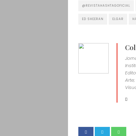
@REVISTAHASHTAGOFICIAL
ED SHEERAN
ELGAR
H
Col
Jorn
Inst
Edit
Arte
Visua