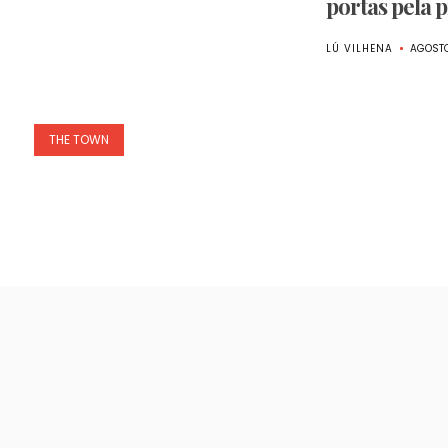
portas pela 
LÚ VILHENA
AGOSTO
THE TOWN