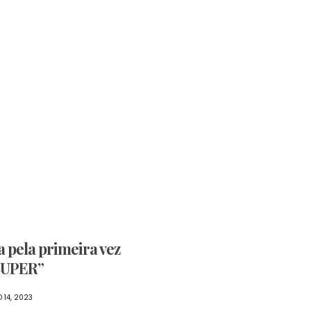
Cidadania
Entretenim
Fashion
a pela primeira vez
SUPER”
Hashtag
 14, 2023
Rio