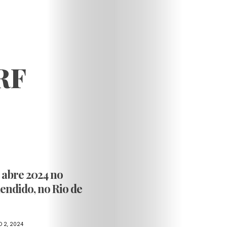
RF
Cidadania
Entretenim
Fashion
 abre 2024 no
lendido, no Rio de
Hashtag
Rio
O 2, 2024